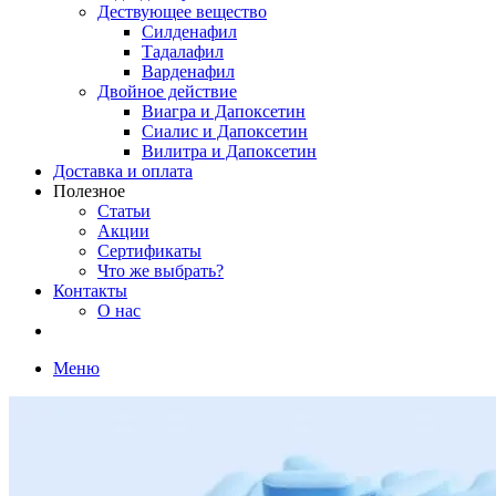
Дествующее вещество
Силденафил
Тадалафил
Варденафил
Двойное действие
Виагра и Дапоксетин
Сиалис и Дапоксетин
Вилитра и Дапоксетин
Доставка и оплата
Полезное
Статьи
Акции
Сертификаты
Что же выбрать?
Контакты
О нас
Меню