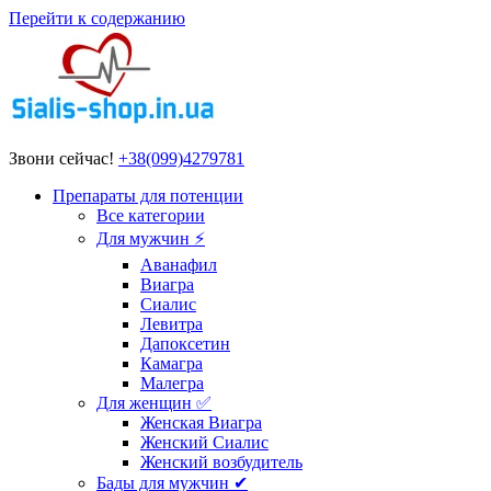
Перейти к содержанию
Звони сейчас!
+38(099)4279781
Препараты для потенции
Все категории
Для мужчин ⚡
Аванафил
Виагра
Сиалис
Левитра
Дапоксетин
Камагра
Малегра
Для женщин ✅
Женская Виагра
Женский Сиалис
Женский возбудитель
Бады для мужчин ✔