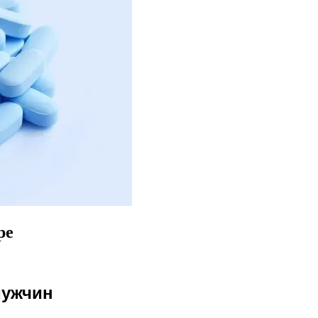
ре
мужчин