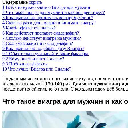
Содержание
скрить
1
Всё, что нужно знать о Виагре для мужчин
2
Что такое виагра для мужчин и как она действует?
3
Как правильно принимать виагру мужчине?
4
Сколько раз в день можно принимать виагру?
5
Какой эффект от виагры?
6
Как действует препарат силденафил?
7
Сколько действует виагра на мужчин?
8
Сколько можно пить силденафил?
9
Как правильно подобрать дозу Виагры?
9.1
Обязательно учитывайте такие факторы:
9.2
Кому не стоит пить виагру?
9.3
Побочные эффекты
10
Что лучше: Виагра или Сиалис?
По данным исследовательских институтов, среднестатистич
итальянских мачо – 130-140 раз.
Для чего нужна виагра
представителей сильного пола. С каждым годом всё боль
Что такое виагра для мужчин и как 