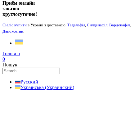
Приём онлайн
заказов
круглосуточно!
Сіаліс купити
в Україні з доставкою.
Тадалафіл
,
Силденафіл
,
Варденафіл
,
Дапоксетин
.
Головна
0
Пошук
Русский
Українська
(
Украинский
)