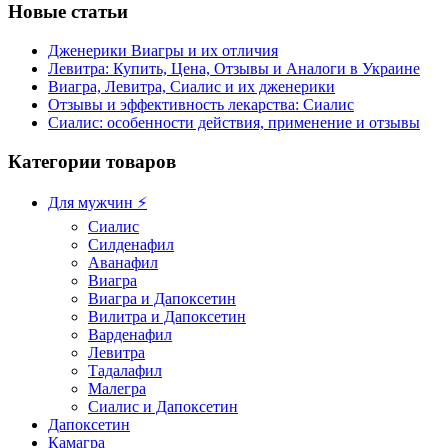
Новые статьи
Дженерики Виагры и их отличия
Левитра: Купить, Цена, Отзывы и Аналоги в Украине
Виагра, Левитра, Сиалис и их дженерики
Отзывы и эффективность лекарства: Сиалис
Сиалис: особенности действия, применение и отзывы
Категории товаров
Для мужчин ⚡
Сиалис
Силденафил
Аванафил
Виагра
Виагра и Дапоксетин
Вилитра и Дапоксетин
Варденафил
Левитра
Тадалафил
Малегра
Сиалис и Дапоксетин
Дапоксетин
Камагра