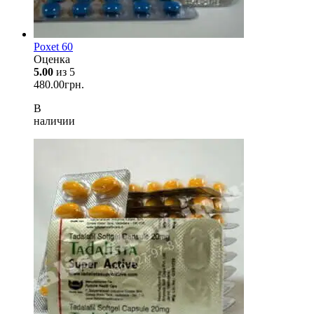
Poxet 60
Оценка
5.00
из 5
480.00
грн.
В
наличии