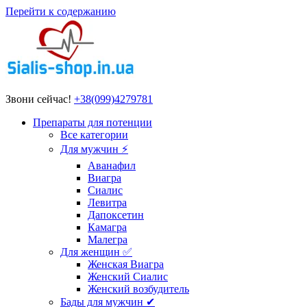
Перейти к содержанию
Звони сейчас!
+38(099)4279781
Препараты для потенции
Все категории
Для мужчин ⚡
Аванафил
Виагра
Сиалис
Левитра
Дапоксетин
Камагра
Малегра
Для женщин ✅
Женская Виагра
Женский Сиалис
Женский возбудитель
Бады для мужчин ✔