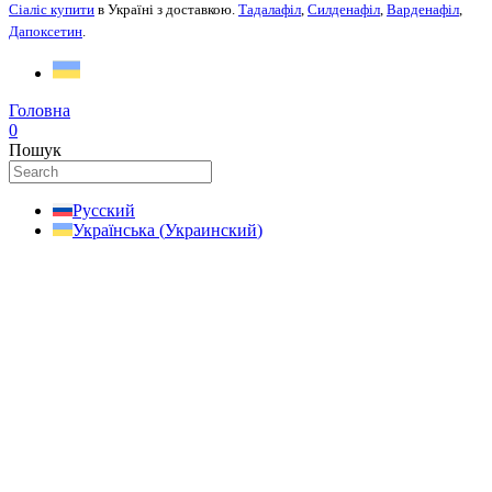
Сіаліс купити
в Україні з доставкою.
Тадалафіл
,
Силденафіл
,
Варденафіл
,
Дапоксетин
.
Головна
0
Пошук
Русский
Українська
(
Украинский
)