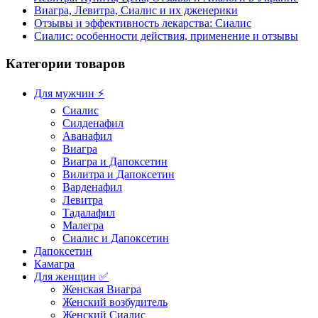
Виагра, Левитра, Сиалис и их дженерики
Отзывы и эффективность лекарства: Сиалис
Сиалис: особенности действия, применение и отзывы
Категории товаров
Для мужчин ⚡
Сиалис
Силденафил
Аванафил
Виагра
Виагра и Дапоксетин
Вилитра и Дапоксетин
Варденафил
Левитра
Тадалафил
Малегра
Сиалис и Дапоксетин
Дапоксетин
Камагра
Для женщин ✅
Женская Виагра
Женский возбудитель
Женский Сиалис