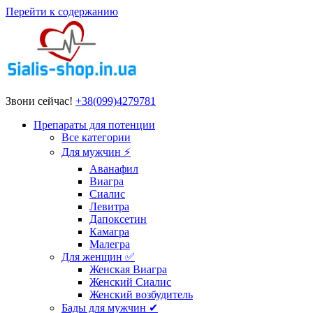
Перейти к содержанию
Звони сейчас!
+38(099)4279781
Препараты для потенции
Все категории
Для мужчин ⚡
Аванафил
Виагра
Сиалис
Левитра
Дапоксетин
Камагра
Малегра
Для женщин ✅
Женская Виагра
Женский Сиалис
Женский возбудитель
Бады для мужчин ✔