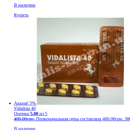
В наличии
Купить
Акция! 5%
Vidalista 40
Оценка
5.00
из 5
400.00
грн.
Первоначальная цена составляла 400.00грн..
38
В наличии