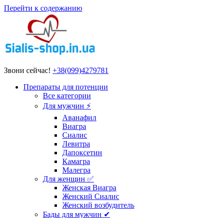
Перейти к содержанию
Звони сейчас!
+38(099)4279781
Препараты для потенции
Все категории
Для мужчин ⚡
Аванафил
Виагра
Сиалис
Левитра
Дапоксетин
Камагра
Малегра
Для женщин ✅
Женская Виагра
Женский Сиалис
Женский возбудитель
Бады для мужчин ✔