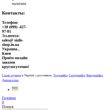
наличии
Контакты:
Телефон:
+38 (099) -427-
97-81
Эл.почта:
sales@ sialis-
shop.in.ua
Украина ,
Киев
Приём онлайн
заказов
круглосуточно!
Сіаліс купити
в Україні з доставкою.
Тадалафіл
,
Силденафіл
,
Варденафіл
,
Дапоксетин
.
Головна
0
Пошук