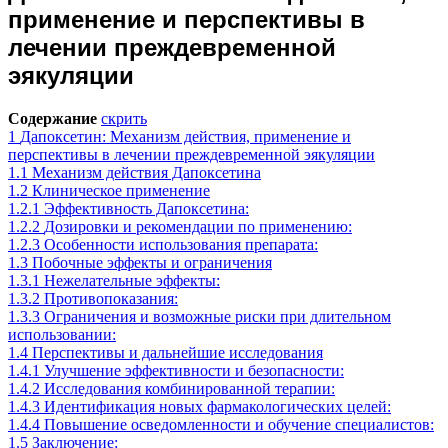
применение и перспективы в
лечении преждевременной
эякуляции
Содержание
скрить
1
Дапоксетин: Механизм действия, применение и
перспективы в лечении преждевременной эякуляции
1.1
Механизм действия Дапоксетина
1.2
Клиническое применение
1.2.1
Эффективность Дапоксетина:
1.2.2
Дозировки и рекомендации по применению:
1.2.3
Особенности использования препарата:
1.3
Побочные эффекты и ограничения
1.3.1
Нежелательные эффекты:
1.3.2
Противопоказания:
1.3.3
Ограничения и возможные риски при длительном
использовании:
1.4
Перспективы и дальнейшие исследования
1.4.1
Улучшение эффективности и безопасности:
1.4.2
Исследования комбинированной терапии:
1.4.3
Идентификация новых фармакологических целей:
1.4.4
Повышение осведомленности и обучение специалистов:
1.5
Заключение: