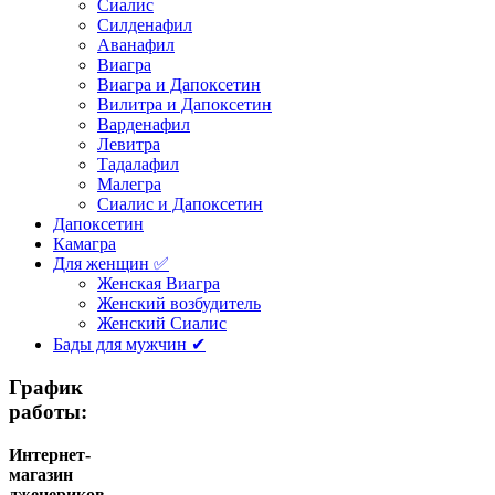
Сиалис
Силденафил
Аванафил
Виагра
Виагра и Дапоксетин
Вилитра и Дапоксетин
Варденафил
Левитра
Тадалафил
Малегра
Сиалис и Дапоксетин
Дапоксетин
Камагра
Для женщин ✅
Женская Виагра
Женский возбудитель
Женский Сиалис
Бады для мужчин ✔
График
работы:
Интернет-
магазин
дженериков