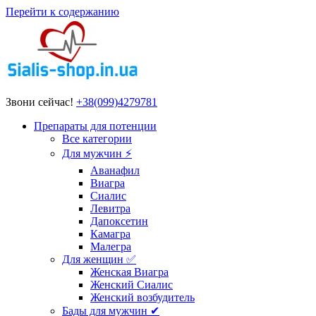
Перейти к содержанию
Звони сейчас!
+38(099)4279781
Препараты для потенции
Все категории
Для мужчин ⚡
Аванафил
Виагра
Сиалис
Левитра
Дапоксетин
Камагра
Малегра
Для женщин ✅
Женская Виагра
Женский Сиалис
Женский возбудитель
Бады для мужчин ✔