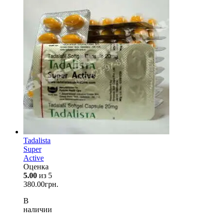
Tadalista
Super
Active
Оценка
5.00
из 5
380.00
грн.
В
наличии