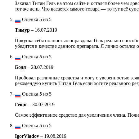
Заказал Титан Гель на этом сайте и остался более чем д
тот же день. Что касается самого товара — то тут всё су
Оценка
5
из 5
Тимур
–
16.07.2019
Покупка себя полностью оправдала. Гель реально способс
убедится в качестве данного препарата. Я лично остался 
Оценка
5
из 5
Бодя
–
28.07.2019
Пробовал различные средства и могу с уверенностью заяв
рекомендую купить Титан Гель если хотите реального рез
Оценка
5
из 5
Георг
–
30.07.2019
Самое эффективное средство для увеличения члена. Полнос
Оценка
5
из 5
IgorVladov
–
19.08.2019