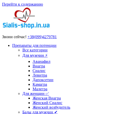
Перейти к содержанию
Звони сейчас!
+38(099)4279781
Препараты для потенции
Все категории
Для мужчин ⚡
Аванафил
Виагра
Сиалис
Левитра
Дапоксетин
Камагра
Малегра
Для женщин ✅
Женская Виагра
Женский Сиалис
Женский возбудитель
Бады для мужчин ✔