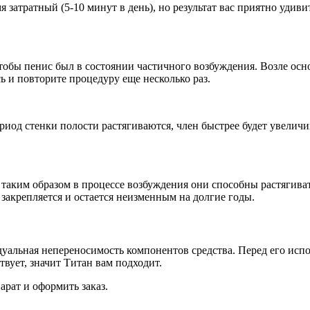
 затратный (5-10 минут в день), но результат вас приятно удивит
чтобы пенис был в состоянии частичного возбуждения. Возле ос
сь и повторите процедуру еще несколько раз.
риод стенки полости растягиваются, член быстрее будет увеличива
 таким образом в процессе возбуждения они способны растягиват
 закрепляется и остается неизменным на долгие годы.
льная непереносимость компонентов средства. Перед его испол
твует, значит Титан вам подходит.
арат и оформить заказ.