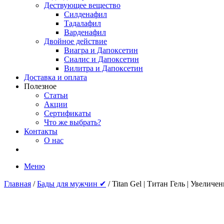
Дествующее вещество
Силденафил
Тадалафил
Варденафил
Двойное действие
Виагра и Дапоксетин
Сиалис и Дапоксетин
Вилитра и Дапоксетин
Доставка и оплата
Полезное
Статьи
Акции
Сертификаты
Что же выбрать?
Контакты
О нас
Меню
Главная
/
Бады для мужчин ✔
/ Titan Gel | Титан Гель | Увеличе