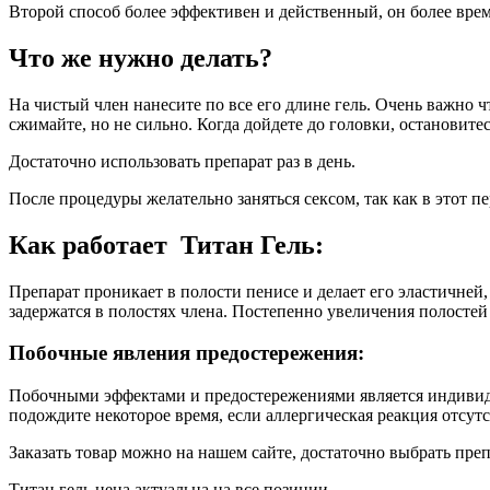
Второй способ более эффективен и действенный, он более время
Что же нужно делать?
На чистый член нанесите по все его длине гель. Очень важно 
сжимайте, но не сильно. Когда дойдете до головки, остановите
Достаточно использовать препарат раз в день.
После процедуры желательно заняться сексом, так как в этот пе
Как работает Титан Гель:
Препарат проникает в полости пенисе и делает его эластичней,
задержатся в полостях члена. Постепенно увеличения полостей
Побочные явления предостережения:
Побочными эффектами и предостережениями является индивидуа
подождите некоторое время, если аллергическая реакция отсутс
Заказать товар можно на нашем сайте, достаточно выбрать преп
Титан гель цена актуальна на все позиции.