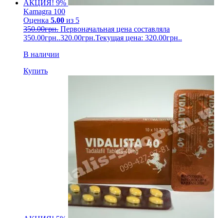
АКЦИЯ! 9%
Kamagra 100
Оценка
5.00
из 5
350.00
грн.
Первоначальная цена составляла
350.00грн..
320.00
грн.
Текущая цена: 320.00грн..
В наличии
Купить