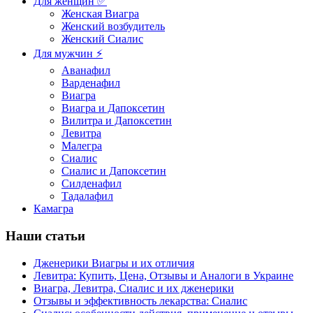
Для женщин ✅
Женская Виагра
Женский возбудитель
Женский Сиалис
Для мужчин ⚡
Аванафил
Варденафил
Виагра
Виагра и Дапоксетин
Вилитра и Дапоксетин
Левитра
Малегра
Сиалис
Сиалис и Дапоксетин
Силденафил
Тадалафил
Камагра
Наши статьи
Дженерики Виагры и их отличия
Левитра: Купить, Цена, Отзывы и Аналоги в Украине
Виагра, Левитра, Сиалис и их дженерики
Отзывы и эффективность лекарства: Сиалис