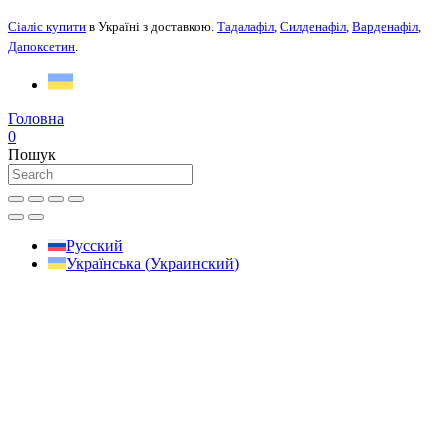
Сіаліс купити
в Україні з доставкою.
Тадалафіл
,
Силденафіл
,
Варденафіл
,
Дапоксетин
.
Головна
0
Пошук
Русский
Українська
(
Украинский
)