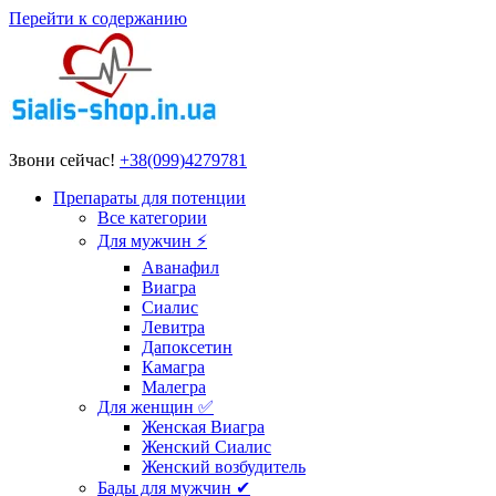
Перейти к содержанию
Звони сейчас!
+38(099)4279781
Препараты для потенции
Все категории
Для мужчин ⚡
Аванафил
Виагра
Сиалис
Левитра
Дапоксетин
Камагра
Малегра
Для женщин ✅
Женская Виагра
Женский Сиалис
Женский возбудитель
Бады для мужчин ✔