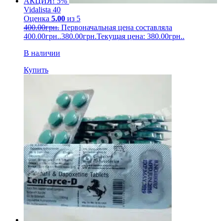
АКЦИЯ! 5%
Vidalista 40
Оценка
5.00
из 5
400.00
грн.
Первоначальная цена составляла
400.00грн..
380.00
грн.
Текущая цена: 380.00грн..
В наличии
Купить