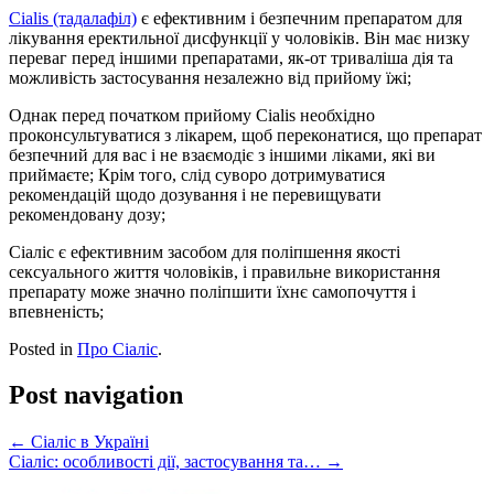
Cialis (тадалафіл)
є ефективним і безпечним препаратом для
лікування еректильної дисфункції у чоловіків. Він має низку
переваг перед іншими препаратами, як-от триваліша дія та
можливість застосування незалежно від прийому їжі;
Однак перед початком прийому Cialis необхідно
проконсультуватися з лікарем, щоб переконатися, що препарат
безпечний для вас і не взаємодіє з іншими ліками, які ви
приймаєте; Крім того, слід суворо дотримуватися
рекомендацій щодо дозування і не перевищувати
рекомендовану дозу;
Сіаліс є ефективним засобом для поліпшення якості
сексуального життя чоловіків, і правильне використання
препарату може значно поліпшити їхнє самопочуття і
впевненість;
Posted in
Про Сіаліс
.
Post navigation
←
Сіаліс в Україні
Сіаліс: особливості дії, застосування та…
→