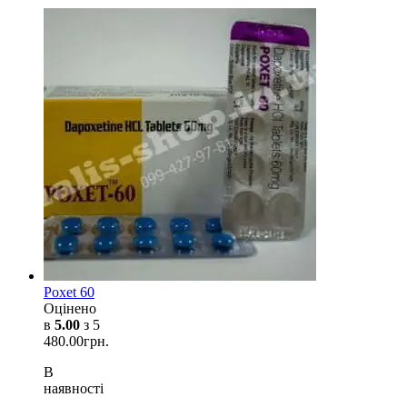
Poxet 60
Оцінено
в
5.00
з 5
480.00
грн.
В
наявності