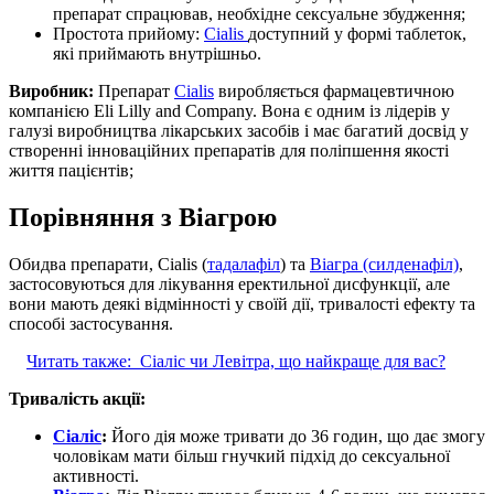
препарат спрацював, необхідне сексуальне збудження;
Простота прийому:
Cialis
доступний у формі таблеток,
які приймають внутрішньо.
Виробник:
Препарат
Cialis
виробляється фармацевтичною
компанією Eli Lilly and Company. Вона є одним із лідерів у
галузі виробництва лікарських засобів і має багатий досвід у
створенні інноваційних препаратів для поліпшення якості
життя пацієнтів;
Порівняння з Віагрою
Обидва препарати, Cialis (
тадалафіл
) та
Віагра (силденафіл)
,
застосовуються для лікування еректильної дисфункції, але
вони мають деякі відмінності у своїй дії, тривалості ефекту та
способі застосування.
Читать также:
Сіаліс чи Левітра, що найкраще для вас?
Тривалість акції:
Сіаліс
:
Його дія може тривати до 36 годин, що дає змогу
чоловікам мати більш гнучкий підхід до сексуальної
активності.