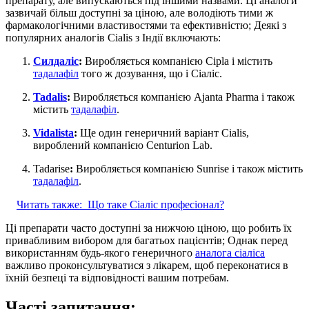
препарату, але випускаються під іншими назвами. Ці аналоги
зазвичай більш доступні за ціною, але володіють тими ж
фармакологічними властивостями та ефективністю; Деякі з
популярних аналогів Cialis з Індії включають:
Силдаліс
:
Виробляється компанією Cipla і містить
тадалафіл
того ж дозування, що і Сіаліс.
Tadalis
:
Виробляється компанією Ajanta Pharma і також
містить
тадалафіл
.
Vidalista
:
Ще один генеричний варіант Cialis,
вироблений компанією Centurion Lab.
Tadarise
:
Виробляється компанією Sunrise і також містить
тадалафіл
.
Читать также:
Що таке Сіаліс професіонал?
Ці препарати часто доступні за нижчою ціною, що робить їх
привабливим вибором для багатьох пацієнтів; Однак перед
використанням будь-якого генеричного
аналога сіаліса
важливо проконсультуватися з лікарем, щоб переконатися в
їхній безпеці та відповідності вашим потребам.
Часті запитання: