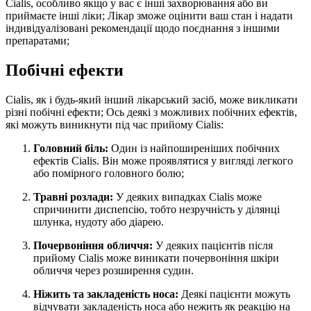
Cialis, особливо якщо у вас є інші захворювання або ви
приймаєте інші ліки; Лікар зможе оцінити ваш стан і надати
індивідуалізовані рекомендації щодо поєднання з іншими
препаратами;
Побічні ефекти
Cialis, як і будь-який інший лікарський засіб, може викликати
різні побічні ефекти; Ось деякі з можливих побічних ефектів,
які можуть виникнути під час прийому Cialis:
Головний біль:
Один із найпоширеніших побічних
ефектів Cialis. Він може проявлятися у вигляді легкого
або помірного головного болю;
Травні розлади:
У деяких випадках Cialis може
спричинити диспепсію, тобто незручність у ділянці
шлунка, нудоту або діарею.
Почервоніння обличчя:
У деяких пацієнтів після
прийому Cialis може виникати почервоніння шкіри
обличчя через розширення судин.
Ніжить та закладеність носа:
Деякі пацієнти можуть
відчувати закладеність носа або нежить як реакцію на