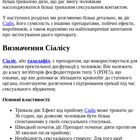
більш тривалою дією, що дає змогу чоловікам
насолоджуватися більш тривалим сексуальним контактом.
У наступних розділах ми розглянемо більш детально, як діє
Cialis
, його сумісність з іншими препаратами, побічні ефекти,
виробників, а також відповімо на найпоширеніші запитання
про застосування цього препарату.
Визначення Сіалісу
Сіаліс
, або
тадалафіл
, є препаратом, що використовується для
лікування еректильної дисфункції у чоловіків; Він належить
до класу інгібіторів фосфодіестерази типу 5 (PDE5), що
означає, що він допомагає збільшити кровообіг до статевого
органа, полегшуючи досягнення і підтримання ерекції під час
сексуального збудження;
Основні властивості:
Тривала дія: Ефект від прийому
Cialis
може тривати до
36 годин, що дозволяє чоловікам бути більш
спонтанними у своїх сексуальних стосунках.
Швидкий початок дії: Препарат починає діяти протягом
30 хвилин після прийому;
Необхідність сексуального стимулу: Для того щоб