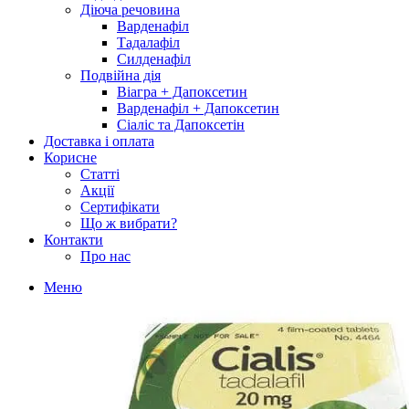
Діюча речовина
Варденафіл
Тадалафіл
Силденафіл
Подвійна дія
Віагра + Дапоксетин
Варденафіл + Дапоксетин
Сіаліс та Дапоксетін
Доставка і оплата
Корисне
Статті
Акції
Сертифікати
Що ж вибрати?
Контакти
Про нас
Меню