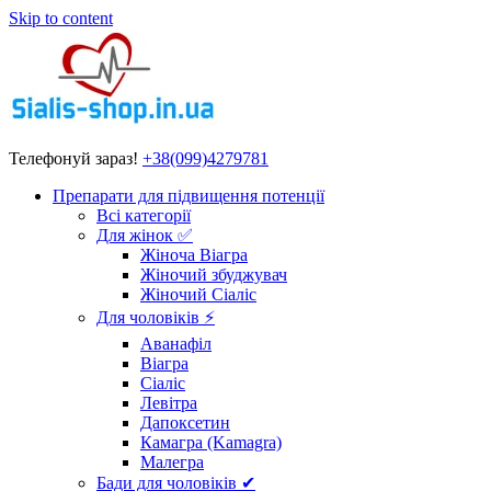
Skip to content
Телефонуй зараз!
+38(099)4279781
Препарати для підвищення потенції
Всі категорії
Для жінок ✅
Жіноча Віагра
Жіночий збуджувач
Жіночий Сіаліс
Для чоловіків ⚡
Аванафіл
Віагра
Сіаліс
Левітра
Дапоксетин
Камагра (Kamagra)
Малегра
Бади для чоловіків ✔