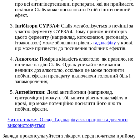
про всі антигіпертензивні препарати, які ви приймаєте,
оскільки Cialis може посилювати їхній гіпотензивний
ефект.
Інгібітори CYP3A4:
Cialis метаболізується в печінці за
участю ферменту CYP3A4. Тому прийом інгібіторів
цього ферменту (наприклад, кетоконазол, ритонавір,
ітраконазол) може збільшити рівень
тадалафілу
у крові,
що може призвести до посилення побічних ефектів.
Алкоголь:
Помірна кількість алкоголю, як правило, не
впливає на дію Cialis. Однак уникайте вживання
великих доз алкоголю, оскільки це може посилити
побічні ефекти препарату, включаючи головний біль і
запаморочення;
Антибіотики:
Деякі антибіотики (наприклад,
еритроміцин) можуть збільшити рівень тадалафілу в
крові, що може потенційно посилити його дію та
побічні ефекти.
Читать также:
Огляд Тадалафілу: як працює та для чого
використовується
Завжди проконсультуйтеся з лікарем перед початком прийому