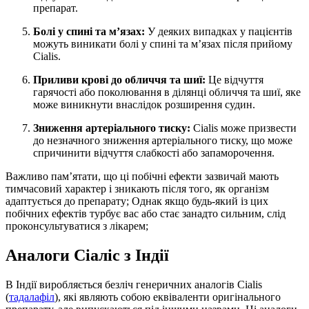
препарат.
Болі у спині та м’язах:
У деяких випадках у пацієнтів
можуть виникати болі у спині та м’язах після прийому
Cialis.
Приливи крові до обличчя та шиї:
Це відчуття
гарячості або поколювання в ділянці обличчя та шиї, яке
може виникнути внаслідок розширення судин.
Зниження артеріального тиску:
Cialis може призвести
до незначного зниження артеріального тиску, що може
спричинити відчуття слабкості або запаморочення.
Важливо пам’ятати, що ці побічні ефекти зазвичай мають
тимчасовий характер і зникають після того, як організм
адаптується до препарату; Однак якщо будь-який із цих
побічних ефектів турбує вас або стає занадто сильним, слід
проконсультуватися з лікарем;
Аналоги Сіаліс з Індії
В Індії виробляється безліч генеричних аналогів Cialis
(
тадалафіл
), які являють собою еквіваленти оригінального