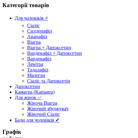
Категорії товарів
Для чоловіків ⚡
Сіаліс
Силденафіл
Аванафіл
Віагра
Віагра + Дапоксетин
Варденафіл + Дапоксетин
Варденафіл
Левітра
Тадалафіл
Малегра
Сіаліс та Дапоксетін
Дапоксетин
Камагра (Kamagra)
Для жінок ✅
Жіноча Віагра
Жіночий збуджувач
Жіночий Сіаліс
Бади для чоловіків ✔
Графік