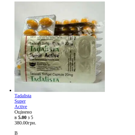
Tadalista
Super
Active
Оцінено
в
5.00
з 5
380.00
грн.
В