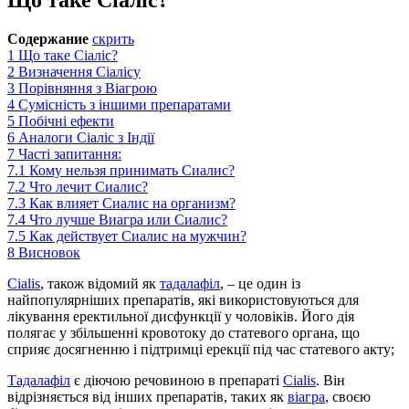
Содержание
скрить
1
Що таке Сіаліс?
2
Визначення Сіалісу
3
Порівняння з Віагрою
4
Сумісність з іншими препаратами
5
Побічні ефекти
6
Аналоги Сіаліс з Індії
7
Часті запитання:
7.1
Кому нельзя принимать Сиалис?
7.2
Что лечит Сиалис?
7.3
Как влияет Сиалис на организм?
7.4
Что лучше Виагра или Сиалис?
7.5
Как действует Сиалис на мужчин?
8
Висновок
Cialis
, також відомий як
тадалафіл
, – це один із
найпопулярніших препаратів, які використовуються для
лікування еректильної дисфункції у чоловіків. Його дія
полягає у збільшенні кровотоку до статевого органа, що
сприяє досягненню і підтримці ерекції під час статевого акту;
Тадалафіл
є діючою речовиною в препараті
Cialis
. Він
відрізняється від інших препаратів, таких як
віагра
, своєю