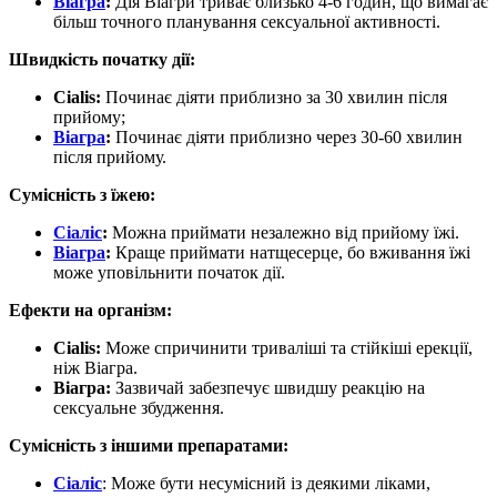
Віагра
:
Дія Віагри триває близько 4-6 годин, що вимагає
більш точного планування сексуальної активності.
Швидкість початку дії:
Cialis:
Починає діяти приблизно за 30 хвилин після
прийому;
Віагра
:
Починає діяти приблизно через 30-60 хвилин
після прийому.
Сумісність з їжею:
Сіаліс
:
Можна приймати незалежно від прийому їжі.
Віагра
:
Краще приймати натщесерце, бо вживання їжі
може уповільнити початок дії.
Ефекти на організм:
Cialis:
Може спричинити триваліші та стійкіші ерекції,
ніж Віагра.
Віагра:
Зазвичай забезпечує швидшу реакцію на
сексуальне збудження.
Сумісність з іншими препаратами:
Сіаліс
: Може бути несумісний із деякими ліками,