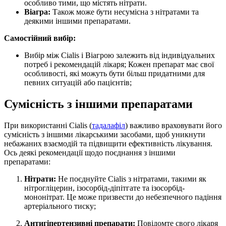
особливо тими, що містять нітрати.
Віагра:
Також може бути несумісна з нітратами та
деякими іншими препаратами.
Самостійний вибір:
Вибір між Cialis і Віагрою залежить від індивідуальних
потреб і рекомендацій лікаря; Кожен препарат має свої
особливості, які можуть бути більш придатними для
певних ситуацій або пацієнтів;
Сумісність з іншими препаратами
При використанні Cialis (
тадалафіл
) важливо враховувати його
сумісність з іншими лікарськими засобами, щоб уникнути
небажаних взаємодій та підвищити ефективність лікування.
Ось деякі рекомендації щодо поєднання з іншими
препаратами:
Нітрати:
Не поєднуйте Cialis з нітратами, такими як
нітрогліцерин, ізосорбід-діпітгате та ізосорбід-
мононітрат. Це може призвести до небезпечного падіння
артеріального тиску;
Антигіпертензивні препарати:
Повідомте свого лікаря