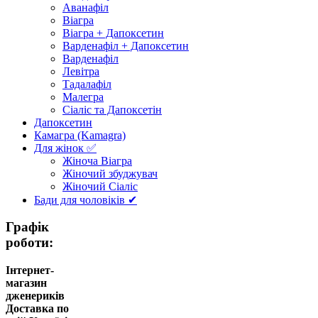
Аванафіл
Віагра
Віагра + Дапоксетин
Варденафіл + Дапоксетин
Варденафіл
Левітра
Тадалафіл
Малегра
Сіаліс та Дапоксетін
Дапоксетин
Камагра (Kamagra)
Для жінок ✅
Жіноча Віагра
Жіночий збуджувач
Жіночий Сіаліс
Бади для чоловіків ✔
Графік
роботи:
Інтернет-
магазин
дженериків
Доставка по