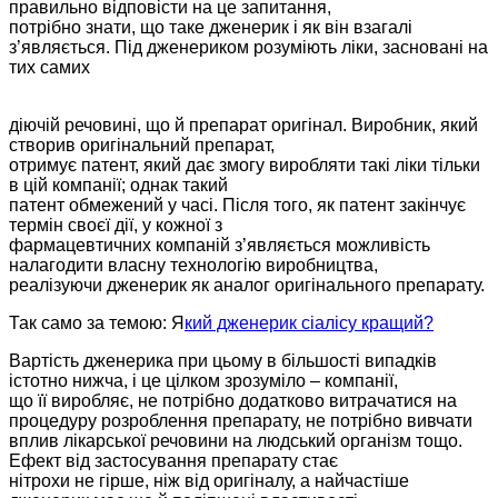
правильно відповісти на це запитання,
потрібно знати, що таке дженерик і як він взагалі
з’являється. Під дженериком розуміють ліки, засновані на
тих самих
діючій речовині, що й препарат оригінал. Виробник, який
створив оригінальний препарат,
отримує патент, який дає змогу виробляти такі ліки тільки
в цій компанії; однак такий
патент обмежений у часі. Після того, як патент закінчує
термін своєї дії, у кожної з
фармацевтичних компаній з’являється можливість
налагодити власну технологію виробництва,
реалізуючи дженерик як аналог оригінального препарату.
Так само за темою: Я
кий дженерик сіалісу кращий?
Вартість дженерика при цьому в більшості випадків
істотно нижча, і це цілком зрозуміло – компанії,
що її виробляє, не потрібно додатково витрачатися на
процедуру розроблення препарату, не потрібно вивчати
вплив лікарської речовини на людський організм тощо.
Ефект від застосування препарату стає
нітрохи не гірше, ніж від оригіналу, а найчастіше