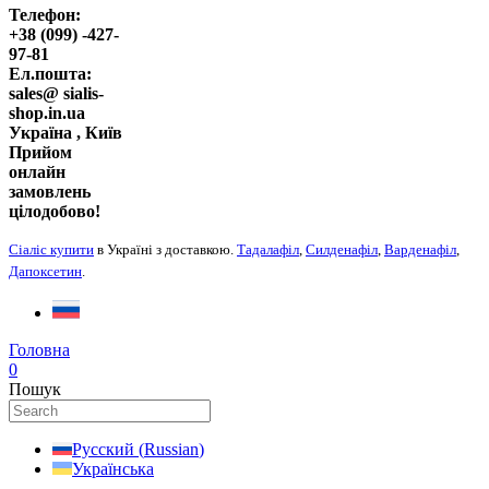
Телефон:
+38 (099) -427-
97-81
Ел.пошта:
sales@ sialis-
shop.in.ua
Україна , Київ
Прийом
онлайн
замовлень
цілодобово!
Сіаліс купити
в Україні з доставкою.
Тадалафіл
,
Силденафіл
,
Варденафіл
,
Дапоксетин
.
Головна
0
Пошук
Русский
(
Russian
)
Українська