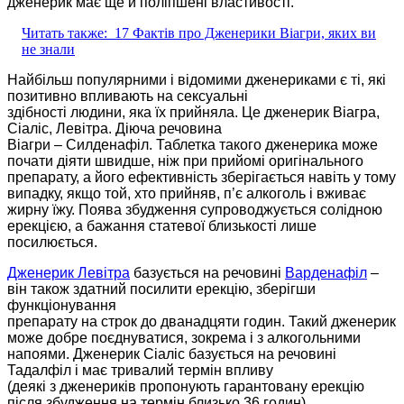
дженерик має ще й поліпшені властивості.
Читать также:
17 Фактів про Дженерики Віагри, яких ви
не знали
Найбільш популярними і відомими дженериками є ті, які
позитивно впливають на сексуальні
здібності людини, яка їх прийняла. Це дженерик Віагра,
Сіаліс, Левітра. Діюча речовина
Віагри – Силденафіл. Таблетка такого дженерика може
почати діяти швидше, ніж при прийомі оригінального
препарату, а його ефективність зберігається навіть у тому
випадку, якщо той, хто прийняв, п’є алкоголь і вживає
жирну їжу. Поява збудження супроводжується солідною
ерекцією, а бажання статевої близькості лише
посилюється.
Дженерик Левітра
базується на речовині
Варденафіл
–
він також здатний посилити ерекцію, зберігши
функціонування
препарату на строк до дванадцяти годин. Такий дженерик
може добре поєднуватися, зокрема і з алкогольними
напоями. Дженерик Сіаліс базується на речовині
Тадалфіл і має тривалий термін впливу
(деякі з дженериків пропонують гарантовану ерекцію
після збудження на термін близько 36 годин).