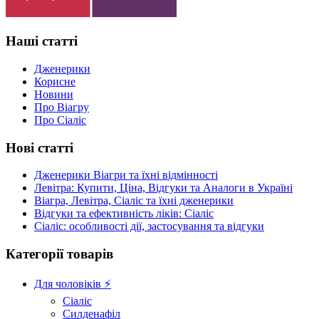
Наші статті
Дженерики
Корисне
Новини
Про Віагру
Про Сіаліс
Нові статті
Дженерики Віагри та їхні відмінності
Левітра: Купити, Ціна, Відгуки та Аналоги в Україні
Віагра, Левітра, Сіаліс та їхні дженерики
Відгуки та ефективність ліків: Сіаліс
Сіаліс: особливості дії, застосування та відгуки
Категорії товарів
Для чоловіків ⚡
Сіаліс
Силденафіл