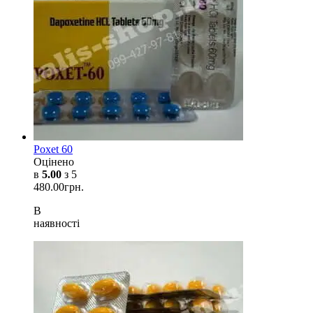
Poxet 60
Оцінено
в
5.00
з 5
480.00
грн.
В
наявності