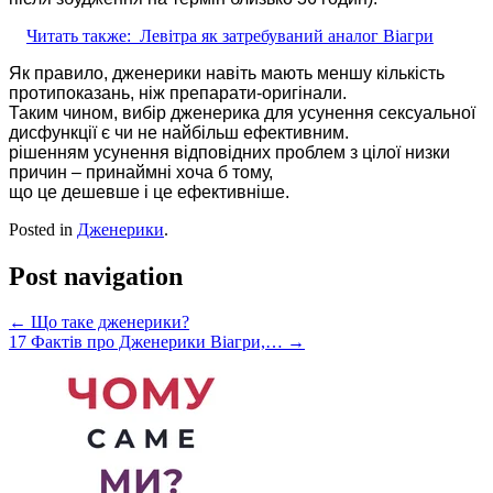
Читать также:
Левітра як затребуваний аналог Віагри
Як правило, дженерики навіть мають меншу кількість
протипоказань, ніж препарати-оригінали.
Таким чином, вибір дженерика для усунення сексуальної
дисфункції є чи не найбільш ефективним.
рішенням усунення відповідних проблем з цілої низки
причин – принаймні хоча б тому,
що це дешевше і це ефективніше.
Posted in
Дженерики
.
Post navigation
←
Що таке дженерики?
17 Фактів про Дженерики Віагри,…
→