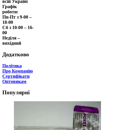
всій Україні
Графік
роботи:
Пн-Пт з 9-00 –
18-00
Сб з 10-00 – 16-
00
Неділя –
вихідний
Додатково
Політика
Про Компанію
Сертифікати
Оптовикам
Популярні