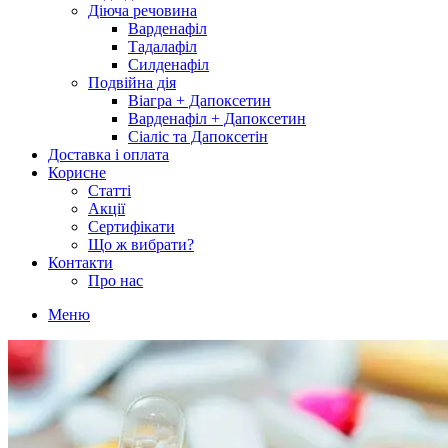
Діюча речовина
Варденафіл
Тадалафіл
Силденафіл
Подвійна дія
Віагра + Дапоксетин
Варденафіл + Дапоксетин
Сіаліс та Дапоксетін
Доставка і оплата
Корисне
Статті
Акції
Сертифікати
Що ж вибрати?
Контакти
Про нас
Меню