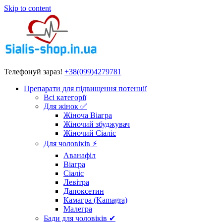
Skip to content
Телефонуй зараз!
+38(099)4279781
Препарати для підвищення потенції
Всі категорії
Для жінок ✅
Жіноча Віагра
Жіночий збуджувач
Жіночий Сіаліс
Для чоловіків ⚡
Аванафіл
Віагра
Сіаліс
Левітра
Дапоксетин
Камагра (Kamagra)
Малегра
Бади для чоловіків ✔