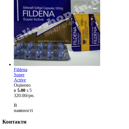
Fildena
Super
Active
Оцінено
в
5.00
з 5
320.00
грн.
В
наявності
Контакти