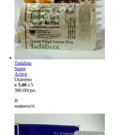
Tadalista
Super
Active
Оцінено
в
5.00
з 5
380.00
грн.
В
наявності